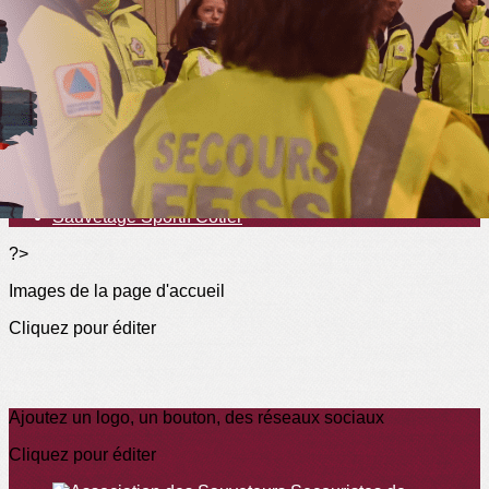
Exporter les lignes sélectionnées
Exporter toutes les colonnes
Exporter uniquement les colonnes affichées
Menu
<
>
Sauvetage Sportif
Sauvetage Sportif Côtier
?>
Images de la page d'accueil
Cliquez pour éditer
Ajoutez un logo, un bouton, des réseaux sociaux
Cliquez pour éditer