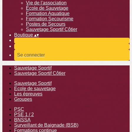
Vie de l'association
École de Sauvetage
Formation Aquatique
Formation Secourisme
Postes de Secours
Sauvetage Sportif Côtier
Boutique
▴
▾
Se connecter
Sauvetage Sportif
Sauvetage Sportif Côtier
Sauvetage Sportif
Ecole de sauvetage
Les épreuves
Groupes
PSC
PSE 1 / 2
BNSSA
Surveillant de Baignade (BSB)
Formations continue