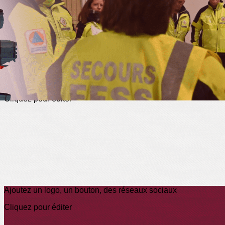
Exporter les lignes sélectionnées
Exporter toutes les colonnes
Exporter uniquement les colonnes affichées
Menu
?>
Images de la page d'accueil
Cliquez pour éditer
Ajoutez un logo, un bouton, des réseaux sociaux
Cliquez pour éditer