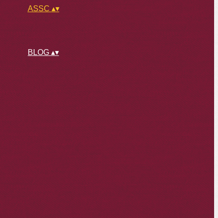
ASSC
▴
▾
BLOG
▴
▾