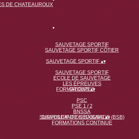
SAUVETAGE SPORTIF
SAUVETAGE SPORTIF CÔTIER
SAUVETAGE SPORTIF
▴
▾
SAUVETAGE SPORTIF
ECOLE DE SAUVETAGE
LES ÉPREUVES
FORMATIONS
GROUPES
▴
▾
PSC
PSE 1 / 2
BNSSA
SURVEILLANT DE BAIGNADE (BSB)
DISPOSITIF DE SECOURS
▴
▾
FORMATIONS CONTINUE