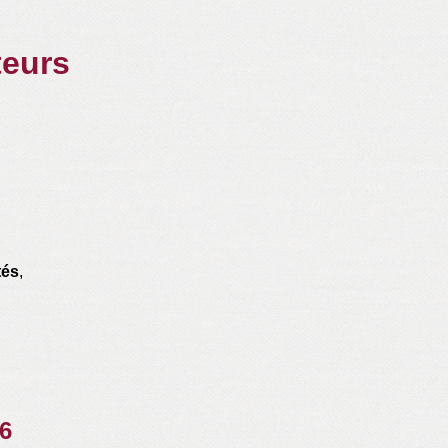
teurs
tés
,
6