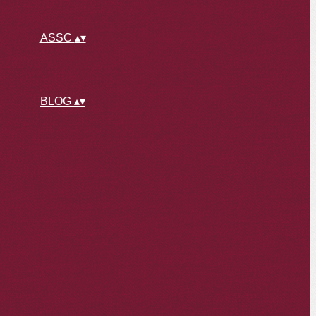
ASSC
▴
▾
BLOG
▴
▾