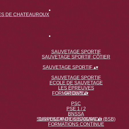
SAUVETAGE SPORTIF
SAUVETAGE SPORTIF CÔTIER
SAUVETAGE SPORTIF
▴
▾
SAUVETAGE SPORTIF
ECOLE DE SAUVETAGE
LES ÉPREUVES
FORMATIONS
GROUPES
▴
▾
PSC
PSE 1 / 2
BNSSA
SURVEILLANT DE BAIGNADE (BSB)
DISPOSITIF DE SECOURS
▴
▾
FORMATIONS CONTINUE