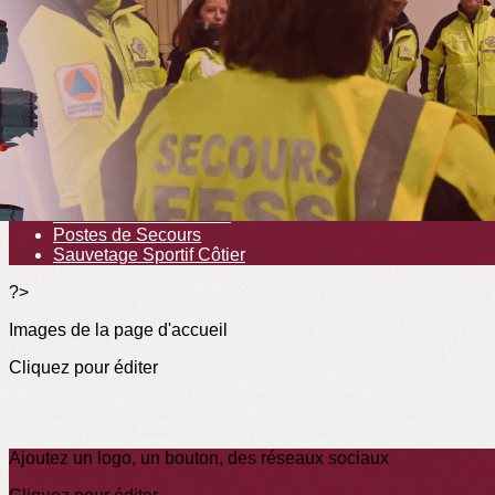
Menu
<
>
Sauvetage Sportif
Vie de l'association
École de Sauvetage
Formation Aquatique
Formation Secourisme
Postes de Secours
Sauvetage Sportif Côtier
?>
Images de la page d'accueil
Cliquez pour éditer
Ajoutez un logo, un bouton, des réseaux sociaux